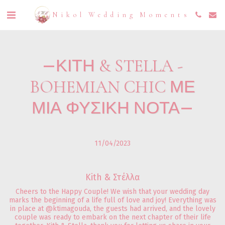
Nikol Wedding Moments
ΚΙΤΗ & STELLA -
BOHEMIAN CHIC ΜΕ
ΜΙΑ ΦΥΣΙΚΗ ΝΟΤΑ
11/04/2023
Kith & Στέλλα
Cheers to the Happy Couple! We wish that your wedding day
marks the beginning of a life full of love and joy! Everything was
in place at @ktimagouda, the guests had arrived, and the lovely
couple was ready to embark on the next chapter of their life